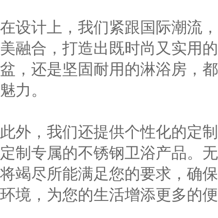
在设计上，我们紧跟国际潮流，
美融合，打造出既时尚又实用的
盆，还是坚固耐用的淋浴房，都
魅力。
此外，我们还提供个性化的定制
定制专属的不锈钢卫浴产品。无
将竭尽所能满足您的要求，确保
环境，为您的生活增添更多的便