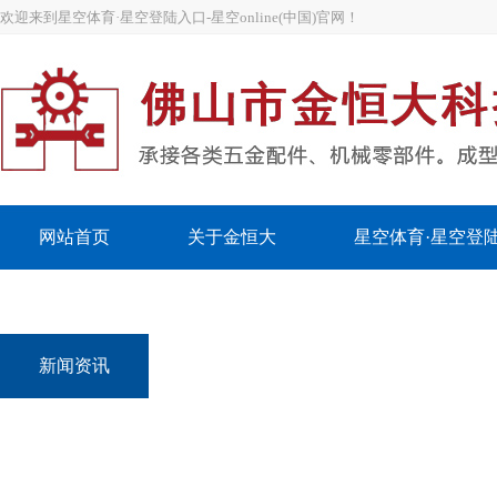
欢迎来到星空体育·星空登陆入口-星空online(中国)官网！
网站首页
关于金恒大
星空体育·星空登陆入
星空体育·星空登陆入口-星空online(中国)配件星空体育·星空登
新闻资讯
联系我们