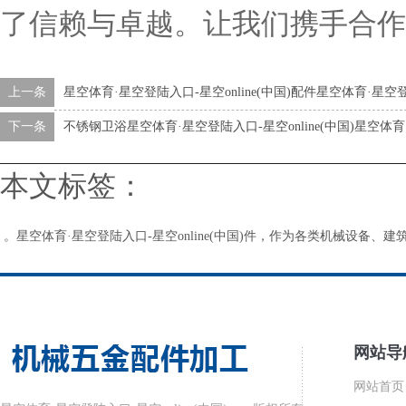
了信赖与卓越。让我们携手合作
上一条
星空体育·星空登陆入口-星空online(中国)配件星空体育·星空登陆入口-星空online(中国)四轴星空体育
下一条
不锈钢卫浴星空体育·星空登陆入口-星空online(中国)星空体育·星空登陆入口
本文标签：
。星空体育·星空登陆入口-星空online(中国)件，作为各类机械设备、建筑
网站导
网站首页