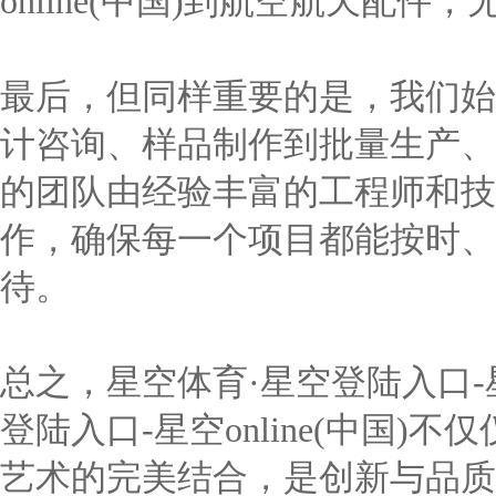
online(中国)到航空航天配
最后，但同样重要的是，我们始
计咨询、样品制作到批量生产、
的团队由经验丰富的工程师和技
作，确保每一个项目都能按时、
待。
总之，星空体育·星空登陆入口-星空
登陆入口-星空online(中国
艺术的完美结合，是创新与品质