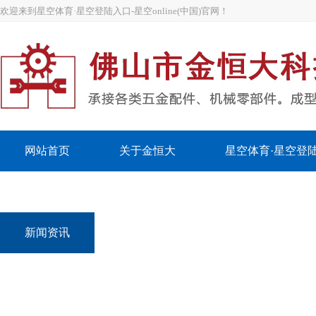
欢迎来到星空体育·星空登陆入口-星空online(中国)官网！
网站首页
关于金恒大
星空体育·星空登陆入
星空体育·星空登陆入口-星空online(中国)配件星空体育·星空登
新闻资讯
联系我们