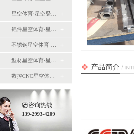
星空体育·星空登陆入口-星空online(中国)零件星空体育·星空登陆入口-星空online(中国)
铝件星空体育·星空登陆入口-星空online(中国)
不锈钢星空体育·星空登陆入口-星空online(中国)
型材星空体育·星空登陆入口-星空online(中国)
产品简介
/ I
数控CNC星空体育·星空登陆入口-星空online(中国)
咨询热线
139-2993-4209