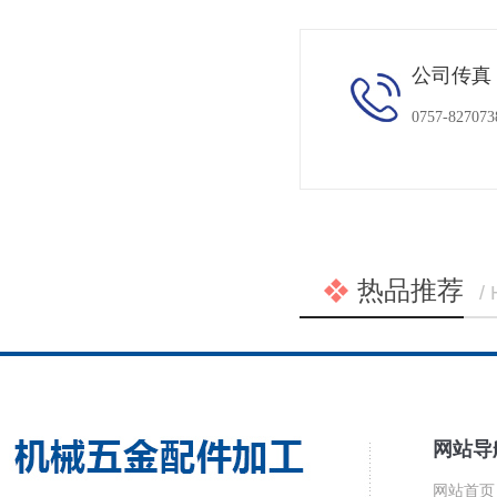
公司传真
0757-827073
热品推荐
/
网站导
网站首页