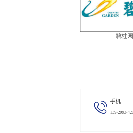
碧桂
手机
139-2993-42