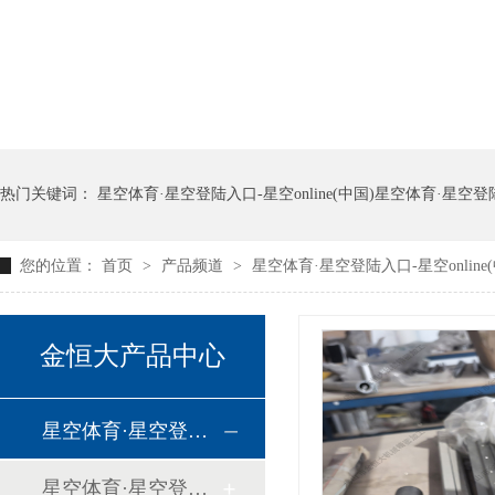
热门关键词：
星空体育·星空登陆入口-星空online(中国)星空体育·星空登陆入
您的位置：
首页
>
产品频道
>
星空体育·星空登陆入口-星空online(
星空体育·星空登陆入口-星空online(中国)配件星空体育·星空登陆入口-星空on
金恒大产品中心
星空体育·星空登陆入口-星空online(中国)星空体育·星空登陆入口-星空online(中国)
星空体育·星空登陆入口-星空online(中国)配件星空体育·星空登陆入口-星空online(中国)