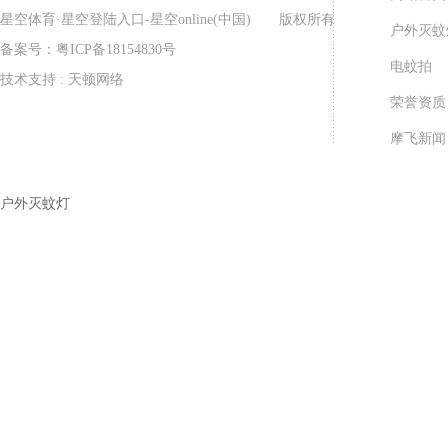
星空体育·星空登陆入口-星空online(中国) 版权所有
户外灭蚊
备案号：粤ICP备18154830号
电蚊拍
技术支持 : 天顿网络
荣誉资质
摩飞新闻
户外灭蚊灯