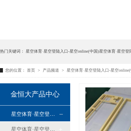
热门关键词：
星空体育·星空登陆入口-星空online(中国)星空体育·星空登陆入
您的位置：
首页
>
产品频道
>
星空体育·星空登陆入口-星空online(
星空体育·星空登陆入口-星空online(中国)配件星空体育·星空登陆入口-星空on
金恒大产品中心
星空体育·星空登陆入口-星空online(中国)星空体育·星空登陆入口-星空online(中国)
星空体育·星空登陆入口-星空online(中国)配件星空体育·星空登陆入口-星空online(中国)