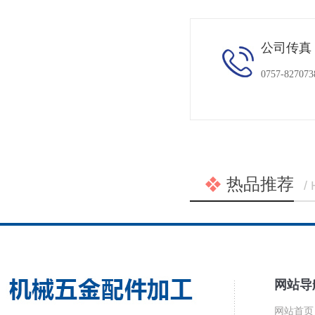
公司传真
0757-827073
热品推荐
/
网站导
网站首页