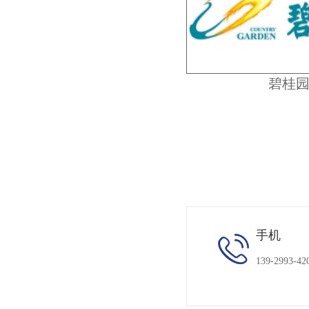
碧桂
手机
139-2993-42