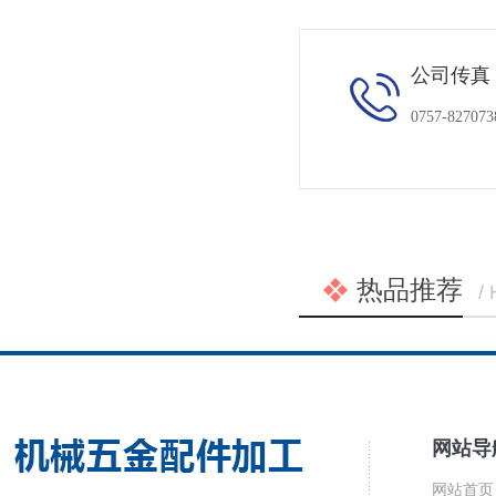
公司传真
0757-827073
热品推荐
/
网站导
网站首页