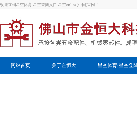
欢迎来到星空体育·星空登陆入口-星空online(中国)官网！
网站首页
关于金恒大
星空体育·星空登陆入
星空体育·星空登陆入口-星空online(中国)配件星空体育·星空登
新闻资讯
联系我们