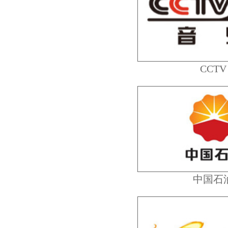
CCTV
中国石