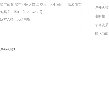
星空体育·星空登陆入口-星空online(中国) 版权所有
户外灭蚊
备案号：粤ICP备18154830号
电蚊拍
技术支持 : 天顿网络
荣誉资质
摩飞新闻
户外灭蚊灯