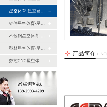
星空体育·星空登陆入口-星空online(中国)零件星空体育·星空登陆入口-星空online(中国)
铝件星空体育·星空登陆入口-星空online(中国)
不锈钢星空体育·星空登陆入口-星空online(中国)
型材星空体育·星空登陆入口-星空online(中国)
产品简介
/ I
数控CNC星空体育·星空登陆入口-星空online(中国)
咨询热线
139-2993-4209