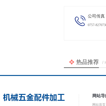
公司传真
0757-827073
热品推荐
/
网站导
网站首页