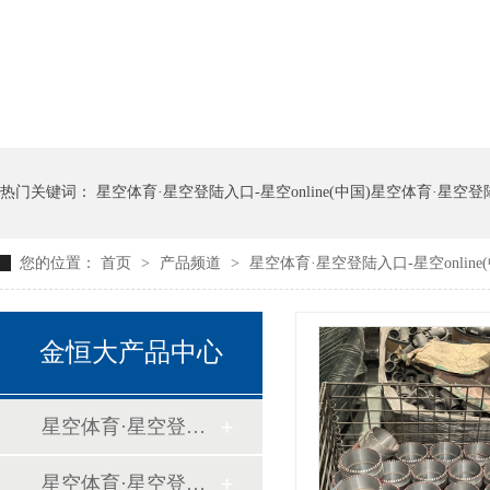
热门关键词：
星空体育·星空登陆入口-星空online(中国)星空体育·星空登陆入
您的位置：
首页
>
产品频道
>
星空体育·星空登陆入口-星空online(
星空体育·星空登陆入口-星空online(中国)配件星空体育·星空登陆入口-星空on
金恒大产品中心
星空体育·星空登陆入口-星空online(中国)星空体育·星空登陆入口-星空online(中国)
星空体育·星空登陆入口-星空online(中国)配件星空体育·星空登陆入口-星空online(中国)