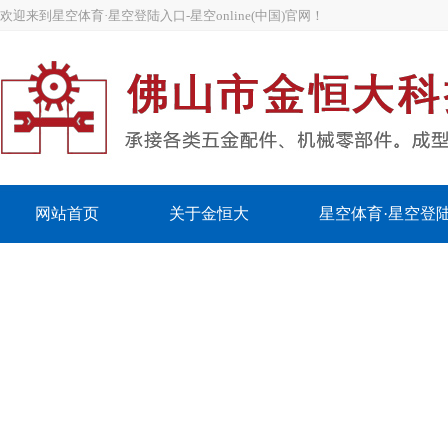
欢迎来到星空体育·星空登陆入口-星空online(中国)官网！
网站首页
关于金恒大
星空体育·星空登陆入
星空体育·星空登陆入口-星空online(中国)配件星空体育·星空登
新闻资讯
联系我们