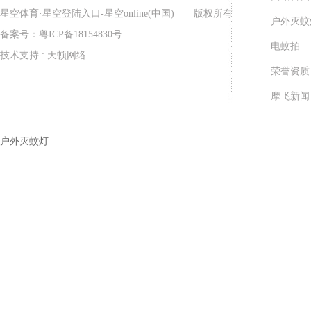
星空体育·星空登陆入口-星空online(中国) 版权所有
户外灭蚊
备案号：粤ICP备18154830号
电蚊拍
技术支持 : 天顿网络
荣誉资质
摩飞新闻
户外灭蚊灯