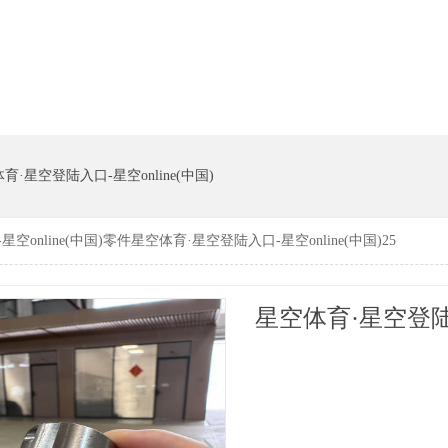
育·星空登陆入口-星空online(中国)
online(中国)零件星空体育·星空登陆入口-星空online(中国)25
入口-星空online(中国)