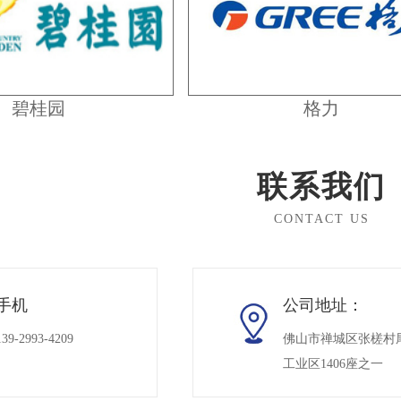
格力
碧桂园
联系我们
CONTACT US
手机
公司地址：
139-2993-4209
佛山市禅城区张槎村
工业区1406座之一