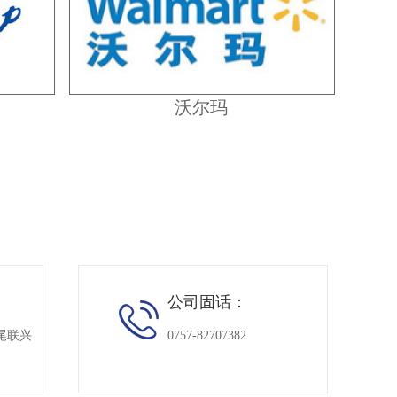
沃尔玛
公司固话：
尾联兴
0757-82707382