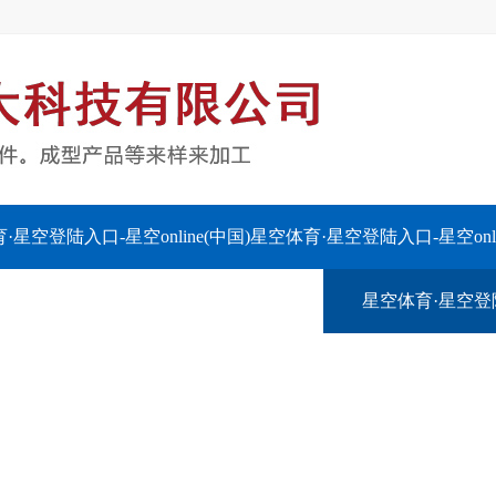
·星空登陆入口-星空online(中国)星空体育·星空登陆入口-星空onli
体育·星空登陆入口-星空online(中国)
星空体育·星空登陆