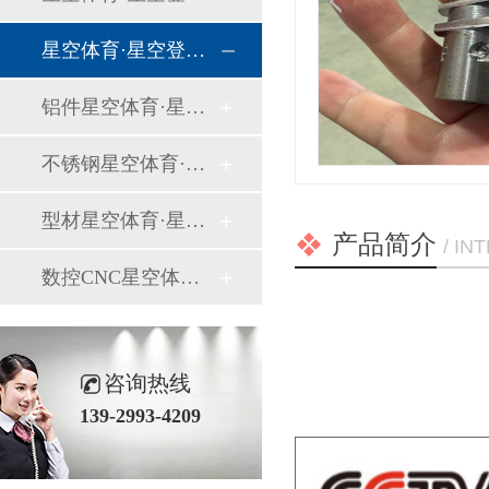
星空体育·星空登陆入口-星空online(中国)零件星空体育·星空登陆入口-星空online(中国)
铝件星空体育·星空登陆入口-星空online(中国)
不锈钢星空体育·星空登陆入口-星空online(中国)
型材星空体育·星空登陆入口-星空online(中国)
产品简介
/ I
数控CNC星空体育·星空登陆入口-星空online(中国)
咨询热线
139-2993-4209