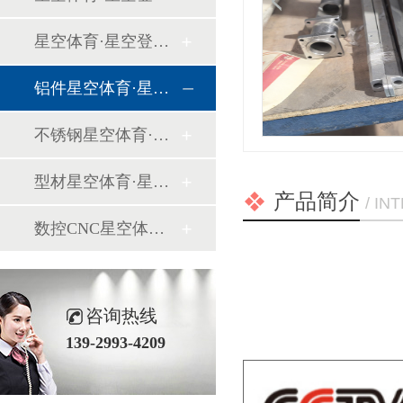
星空体育·星空登陆入口-星空online(中国)零件星空体育·星空登陆入口-星空online(中国)
铝件星空体育·星空登陆入口-星空online(中国)
不锈钢星空体育·星空登陆入口-星空online(中国)
型材星空体育·星空登陆入口-星空online(中国)
产品简介
/ I
数控CNC星空体育·星空登陆入口-星空online(中国)
咨询热线
139-2993-4209