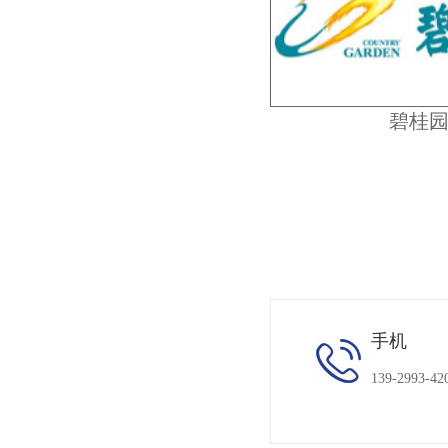
碧桂
手机
139-2993-42