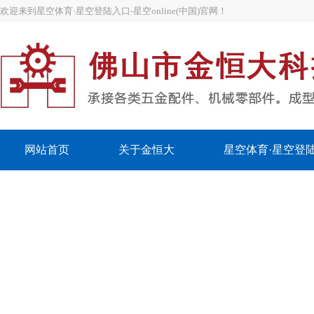
欢迎来到星空体育·星空登陆入口-星空online(中国)官网！
网站首页
关于金恒大
星空体育·星空登陆入
星空体育·星空登陆入口-星空online(中国)配件星空体育·星空登
新闻资讯
联系我们