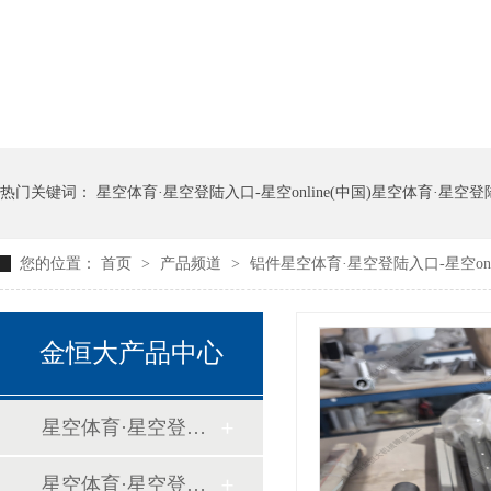
热门关键词：
星空体育·星空登陆入口-星空online(中国)星空体育·星空登陆入
您的位置：
首页
>
产品频道
>
铝件星空体育·星空登陆入口-星空onli
星空体育·星空登陆入口-星空online(中国)配件星空体育·星空登陆入口-星空on
金恒大产品中心
星空体育·星空登陆入口-星空online(中国)星空体育·星空登陆入口-星空online(中国)
星空体育·星空登陆入口-星空online(中国)配件星空体育·星空登陆入口-星空online(中国)