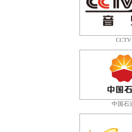
CCTV
中国石