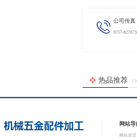
公司传真
0757-827073
热品推荐
/
网站导
网站首页