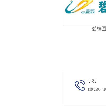
碧桂
手机
139-2993-42