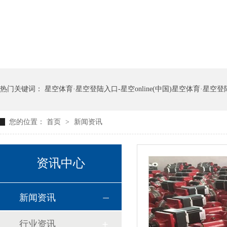
热门关键词：
星空体育·星空登陆入口-星空online(中国)星空体育·星空登陆入
您的位置：
首页
>
新闻资讯
星空体育·星空登陆入口-星空online(中国)配件星空体育·星空登陆入口-星空on
资讯中心
新闻资讯
行业资讯