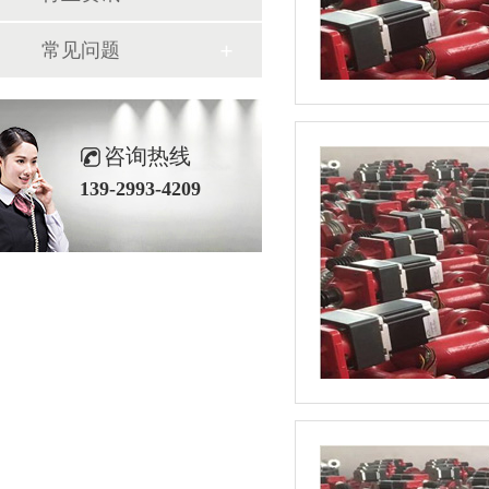
常见问题
咨询热线
139-2993-4209