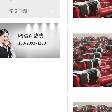
常见问题
咨询热线
139-2993-4209