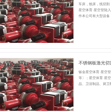
车床，铣床，线切割，星
星空体育·星空登陆入口
件本公司有大型设备，
国)中心长期对外星空体
CNC 铣床，车床，
星空体育·星空登陆入口
及，专业非标机械零件星
不锈钢板激光切
钣金星空体育·星空登陆
等〕；星空体育·星空登
品、卫浴制品、厨卫
几、餐台、地柜、椅
具配件、相框、信报
幕墙、挂钩、拉手、星空
酒店、机场、地铁用