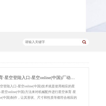
佛山机械星空体育·星空登陆入口-星空online(中国)厂动柱型结构
登陆入口-星空online(中国)技术就是使用相应的星
星空online(中国)方法来对机械配件进行星空体育·星
line(中国)制作，让其形状、尺寸和性质等都符合相应的
育·星空登陆入口-星空online(中国)、精星空体育·