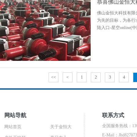
恭喜佛山金恒大
佛山金恒大科技有限
为先的目标，为各行
陆入口-星空onli
过多年的努力…
<<
<
1
2
3
4
网站导航
联系方式
全国服务热线：139-2
网站首页
关于金恒大
E-Mail：Jhd82707