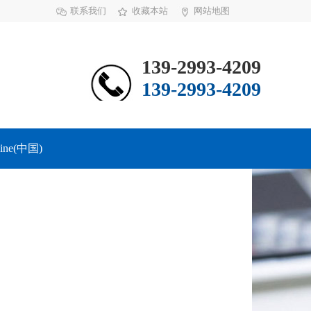
联系我们
收藏本站
网站地图
139-2993-4209
139-2993-4209
ne(中国)
入口-星空online(中国)中心
成功案例