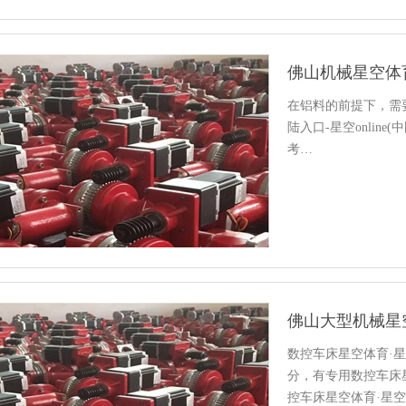
打磨、拉砂、抛光、电
国)。 …
在铝料的前提下，需
陆入口-星空onli
考…
数控车床星空体育·星空
分，有专用数控车床星空
控车床星空体育·星空登