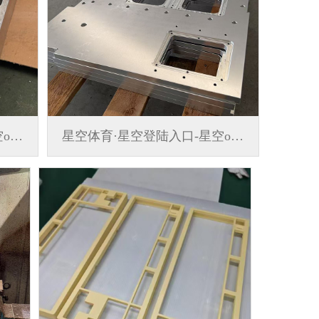
星空体育·星空登陆入口-星空online(中国)星空体育·星空登陆入口-星空online(中国)24
星空体育·星空登陆入口-星空online(中国)星空体育·星空登陆入口-星空online(中国)23