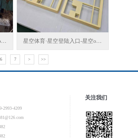
星空体育·星空登陆入口-星空online(中国)星空体育·星空登陆入口-星空online(中国)21
星空体育·星空登陆入口-星空online(中国)星空体育·星空登陆入口-星空online(中国)20
6
7
>
>>
关注我们
993-4209
381@126.com
382
382