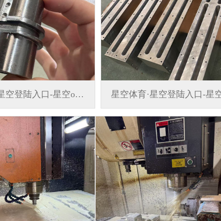
星空体育·星空登陆入口-星空online(中国)星空体育·星空登陆入口-星空online(中国)25