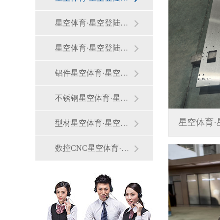
星空体育·星空登陆入口-星空online(中国)配件星空体育·星空登陆入口-星空online(中国)
星空体育·星空登陆入口-星空online(中国)零件星空体育·星空登陆入口-星空online(中国)
铝件星空体育·星空登陆入口-星空online(中国)
不锈钢星空体育·星空登陆入口-星空online(中国)
型材星空体育·星空登陆入口-星空online(中国)
数控CNC星空体育·星空登陆入口-星空online(中国)