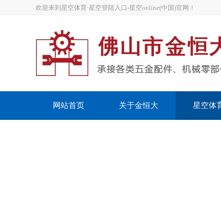
欢迎来到星空体育·星空登陆入口-星空online(中国)官网！
网站首页
关于金恒大
星空体育
星空体育·星空登陆入口-星空online(中国)配件星空
新闻资讯
联系我们