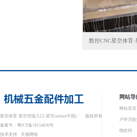
网站导
网站首页
星空体育·星空登陆入口-星空online(中国) 版权所有
户外灭蚊
备案号：粤ICP备18154830号
电蚊拍
技术支持 : 天顿网络