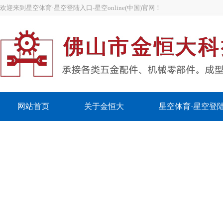
欢迎来到星空体育·星空登陆入口-星空online(中国)官网！
网站首页
关于金恒大
星空体育·星空登陆入
星空体育·星空登陆入口-星空online(中国)配件星空体育·星空登
新闻资讯
联系我们