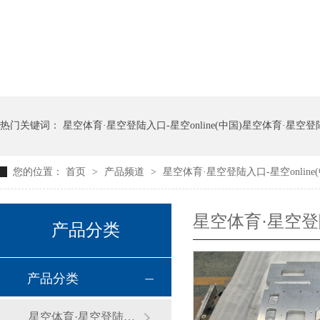
热门关键词：
星空体育·星空登陆入口-星空online(中国)星空体育·星空登陆入
您的位置：
首页
>
产品频道
>
星空体育·星空登陆入口-星空online
星空体育·星空登陆入口-星空online(中国)配件星空体育·星空登陆入口-星空on
星空体育·星空登陆
产品分类
产品分类
星空体育·星空登陆入口-星空online(中国)星空体育·星空登陆入口-星空online(中国)