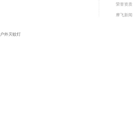
荣誉资质
摩飞新闻
户外灭蚊灯