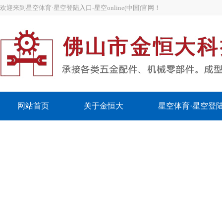
欢迎来到星空体育·星空登陆入口-星空online(中国)官网！
网站首页
关于金恒大
星空体育·星空登陆入
星空体育·星空登陆入口-星空online(中国)配件星空体育·星空登
新闻资讯
联系我们