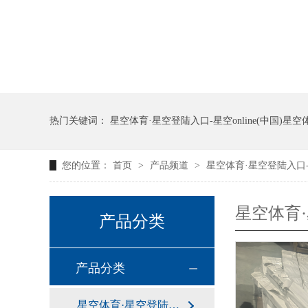
热门关键词：
星空体育·星空登陆入口-星空online(中国)星空体
您的位置：
首页
>
产品频道
>
星空体育·星空登陆入口-星
星空体育·星空登陆入口-星空online(中国)配件星空体育·星空登陆
星空体育·
产品分类
产品分类
星空体育·星空登陆入口-星空online(中国)星空体育·星空登陆入口-星空online(中国)