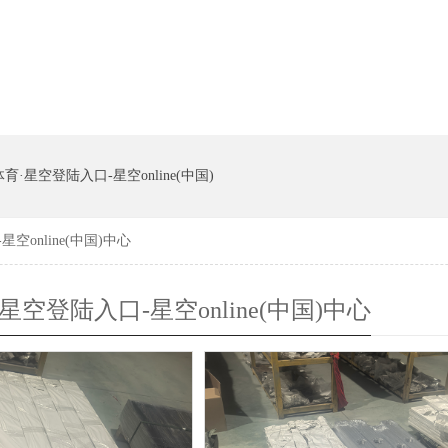
育·星空登陆入口-星空online(中国)
空online(中国)中心
入口-星空online(中国)
星空登陆入口-星空online(中国)中心