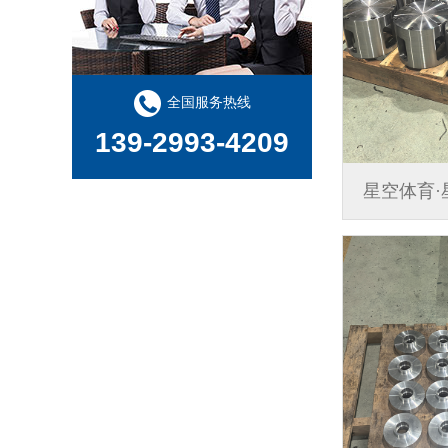
全国服务热线
139-2993-4209