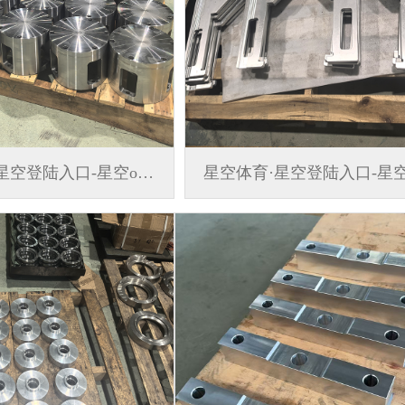
星空体育·星空登陆入口-星空online(中国)星空体育·星空登陆入口-星空online(中国)36