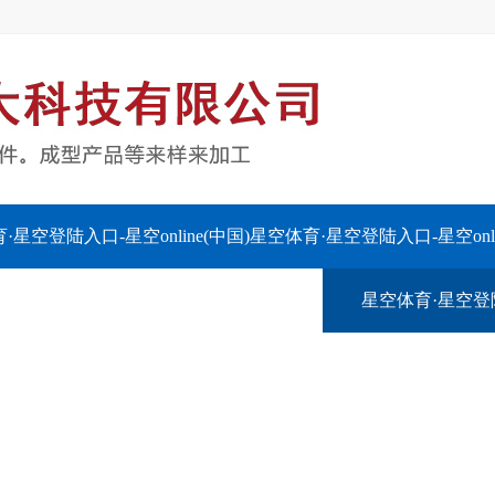
·星空登陆入口-星空online(中国)星空体育·星空登陆入口-星空onli
体育·星空登陆入口-星空online(中国)
星空体育·星空登陆