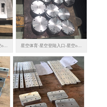
星空体育·星空登陆入口-星空online(中国)星空体育·星空登陆入口-星空online(中国)35
星空体育·星空登陆入口-星空online(中国)星空体育·星空登陆入口-星空online(中国)34