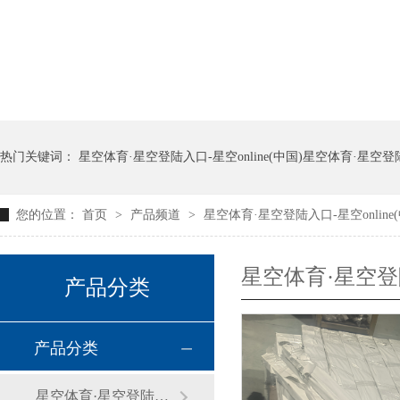
热门关键词：
星空体育·星空登陆入口-星空online(中国)星空体育·星空登陆入
您的位置：
首页
>
产品频道
>
星空体育·星空登陆入口-星空online
星空体育·星空登陆入口-星空online(中国)配件星空体育·星空登陆入口-星空on
星空体育·星空登陆
产品分类
产品分类
星空体育·星空登陆入口-星空online(中国)星空体育·星空登陆入口-星空online(中国)