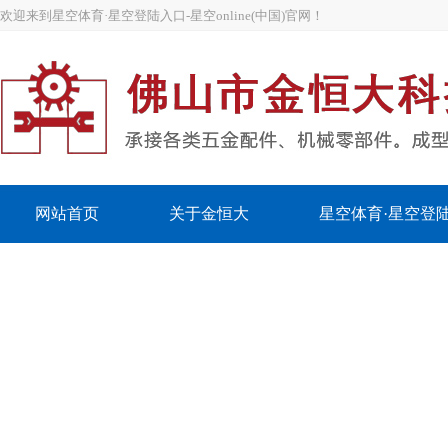
欢迎来到星空体育·星空登陆入口-星空online(中国)官网！
网站首页
关于金恒大
星空体育·星空登陆入
星空体育·星空登陆入口-星空online(中国)配件星空体育·星空登
新闻资讯
联系我们