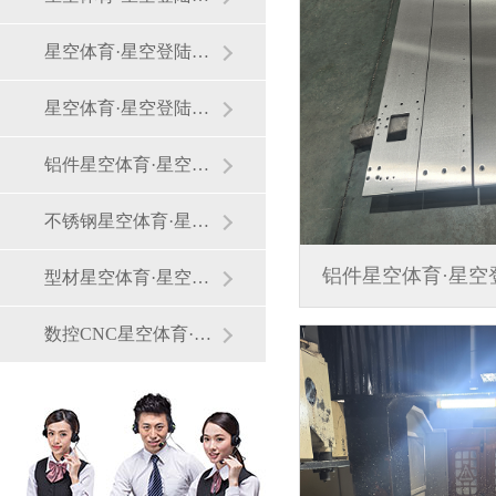
星空体育·星空登陆入口-星空online(中国)配件星空体育·星空登陆入口-星空online(中国)
星空体育·星空登陆入口-星空online(中国)零件星空体育·星空登陆入口-星空online(中国)
铝件星空体育·星空登陆入口-星空online(中国)
不锈钢星空体育·星空登陆入口-星空online(中国)
型材星空体育·星空登陆入口-星空online(中国)
数控CNC星空体育·星空登陆入口-星空online(中国)