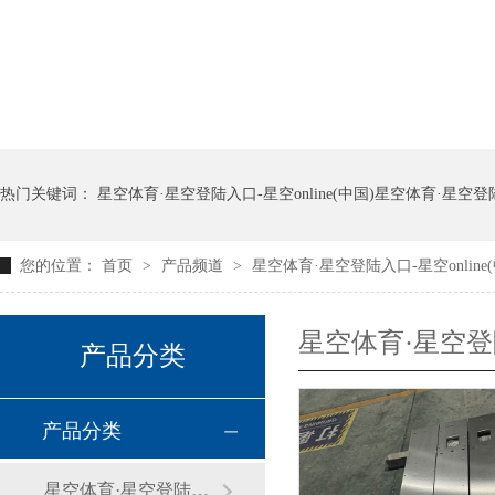
热门关键词：
星空体育·星空登陆入口-星空online(中国)星空体育·星空登陆入
您的位置：
首页
>
产品频道
>
星空体育·星空登陆入口-星空online
星空体育·星空登陆入口-星空online(中国)配件星空体育·星空登陆入口-星空on
星空体育·星空登陆
产品分类
产品分类
星空体育·星空登陆入口-星空online(中国)星空体育·星空登陆入口-星空online(中国)