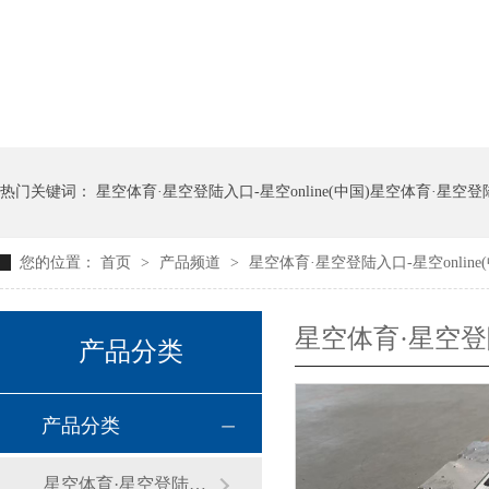
热门关键词：
星空体育·星空登陆入口-星空online(中国)星空体育·星空登陆入
您的位置：
首页
>
产品频道
>
星空体育·星空登陆入口-星空online
星空体育·星空登陆入口-星空online(中国)配件星空体育·星空登陆入口-星空on
星空体育·星空登陆
产品分类
产品分类
星空体育·星空登陆入口-星空online(中国)星空体育·星空登陆入口-星空online(中国)