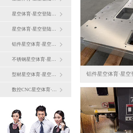
星空体育·星空登陆入口-星空online(中国)配件星空体育·星空登陆入口-星空online(中国)
星空体育·星空登陆入口-星空online(中国)零件星空体育·星空登陆入口-星空online(中国)
铝件星空体育·星空登陆入口-星空online(中国)
不锈钢星空体育·星空登陆入口-星空online(中国)
型材星空体育·星空登陆入口-星空online(中国)
数控CNC星空体育·星空登陆入口-星空online(中国)