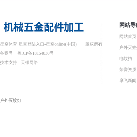
网站导
网站首页
星空体育·星空登陆入口-星空online(中国) 版权所有
户外灭蚊
备案号：粤ICP备18154830号
电蚊拍
技术支持 : 天顿网络
荣誉资质
摩飞新闻
户外灭蚊灯