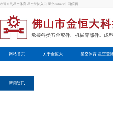
欢迎来到星空体育·星空登陆入口-星空online(中国)官网！
网站首页
关于金恒大
星空体育·星空登陆入
星空体育·星空登陆入口-星空online(中国)配件星空体育·星空登
新闻资讯
联系我们