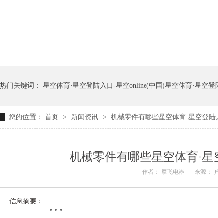
热门关键词：
星空体育·星空登陆入口-星空online(中国)星空体育·星空登陆入
您的位置：
首页
>
新闻资讯
>
机械零件有哪些星空体育·星空登陆入口-
星空体育·星空登陆入口-星空online(中国)配件星空体育·星空登陆入口-星空on
机械零件有哪些星空体育·星空登
作者： 摩飞电器
来源： 
…
信息摘要：