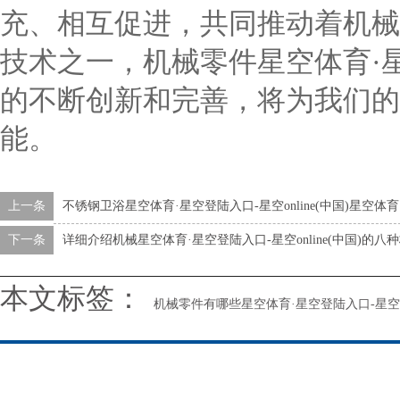
充、相互促进，共同推动着机械
技术之一，机械零件星空体育·星空
的不断创新和完善，将为我们的
能。
上一条
不锈钢卫浴星空体育·星空登陆入口-星空online(中国)星空体育·星空登陆入口
下一条
详细介绍机械星空体育·星空登陆入口-星空online(中国)的八
本文标签：
机械零件有哪些星空体育·星空登陆入口-星空on