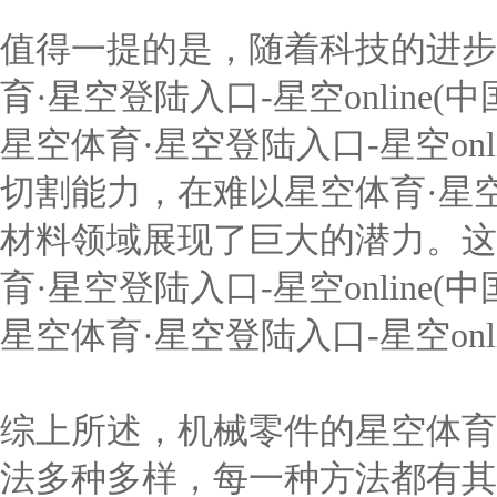
值得一提的是，随着科技的进步
育·星空登陆入口-星空onlin
星空体育·星空登陆入口-星空on
切割能力，在难以星空体育·星空登
材料领域展现了巨大的潜力。这
育·星空登陆入口-星空onlin
星空体育·星空登陆入口-星空onl
综上所述，机械零件的星空体育·星
法多种多样，每一种方法都有其