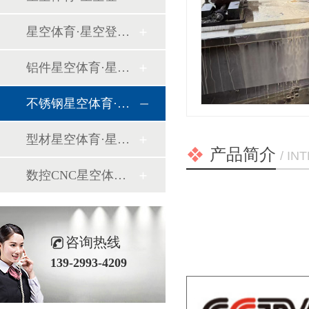
星空体育·星空登陆入口-星空online(中国)零件星空体育·星空登陆入口-星空online(中国)
铝件星空体育·星空登陆入口-星空online(中国)
不锈钢星空体育·星空登陆入口-星空online(中国)
型材星空体育·星空登陆入口-星空online(中国)
产品简介
/ I
数控CNC星空体育·星空登陆入口-星空online(中国)
咨询热线
139-2993-4209