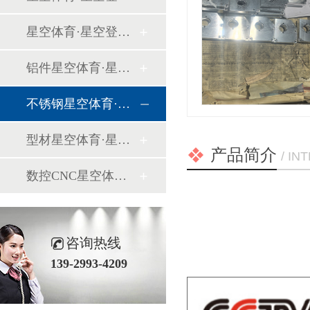
星空体育·星空登陆入口-星空online(中国)零件星空体育·星空登陆入口-星空online(中国)
铝件星空体育·星空登陆入口-星空online(中国)
不锈钢星空体育·星空登陆入口-星空online(中国)
型材星空体育·星空登陆入口-星空online(中国)
产品简介
/ I
数控CNC星空体育·星空登陆入口-星空online(中国)
咨询热线
139-2993-4209