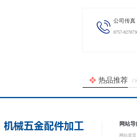
公司传真
0757-827073
热品推荐
/
网站导
网站首页