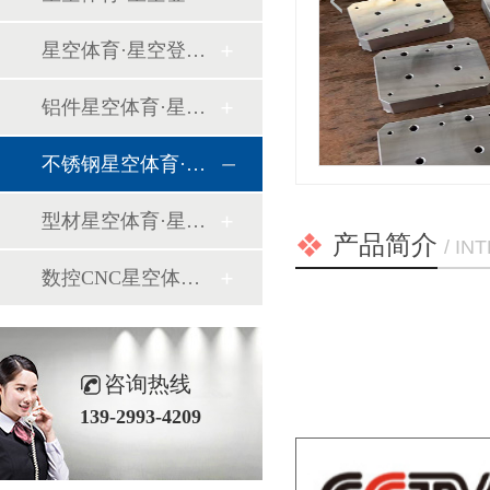
星空体育·星空登陆入口-星空online(中国)零件星空体育·星空登陆入口-星空online(中国)
铝件星空体育·星空登陆入口-星空online(中国)
不锈钢星空体育·星空登陆入口-星空online(中国)
型材星空体育·星空登陆入口-星空online(中国)
产品简介
/ I
数控CNC星空体育·星空登陆入口-星空online(中国)
咨询热线
139-2993-4209