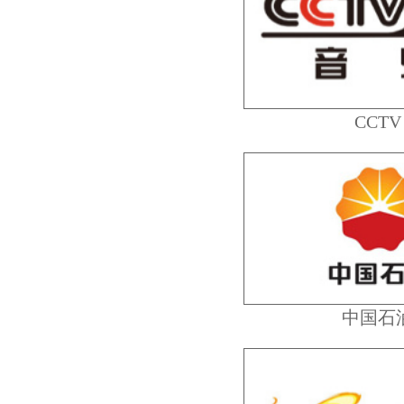
CCTV
中国石