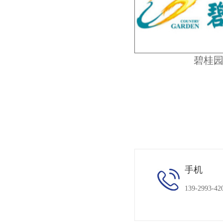
碧桂
手机
139-2993-42