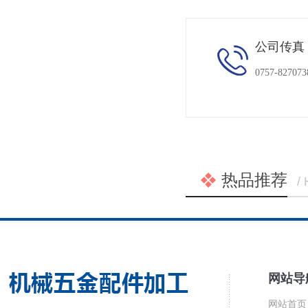
公司传真
0757-827073
热品推荐
/
网站导
网站首页