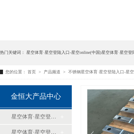
热门关键词：
星空体育·星空登陆入口-星空online(中国)星空体育·星空登陆入
您的位置：
首页
>
产品频道
>
不锈钢星空体育·星空登陆入口-星空onl
星空体育·星空登陆入口-星空online(中国)配件星空体育·星空登陆入口-星空on
金恒大产品中心
星空体育·星空登陆入口-星空online(中国)星空体育·星空登陆入口-星空online(中国)
星空体育·星空登陆入口-星空online(中国)配件星空体育·星空登陆入口-星空online(中国)