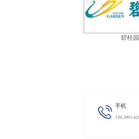
碧桂
手机
139-2993-42