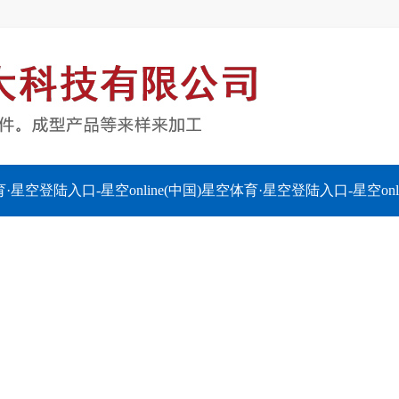
·星空登陆入口-星空online(中国)星空体育·星空登陆入口-星空onli
体育·星空登陆入口-星空online(中国)
星空体育·星空登陆