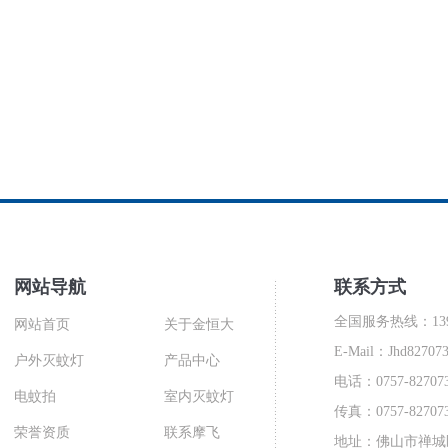
网站导航
联系方式
全国服务热线：139-2
网站首页
关于金恒大
E-Mail：Jhd82707
户外灭蚊灯
产品中心
电话：0757-82707
电蚊拍
室内灭蚊灯
传真：0757-82707
荣誉资质
联系摩飞
地址：佛山市禅城