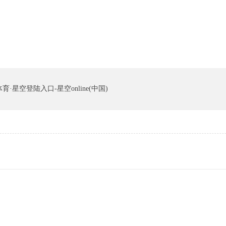
育·星空登陆入口-星空online(中国)
入口-星空online(中国)