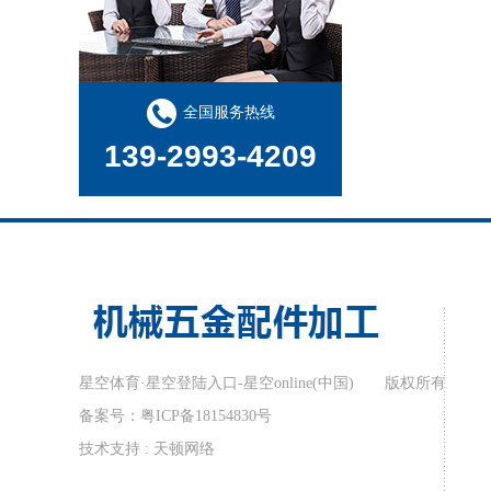
全国服务热线
139-2993-4209
星空体育·星空登陆入口-星空online(中国) 版权所有
备案号：粤ICP备18154830号
技术支持 : 天顿网络