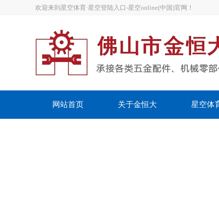
欢迎来到星空体育·星空登陆入口-星空online(中国)官网！
网站首页
关于金恒大
星空体育
星空体育·星空登陆入口-星空online(中国)配件星空
新闻资讯
联系我们