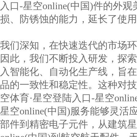
入口-星空online(中国)件
损、防锈蚀的能力，延长了使用
我们深知，在快速迭代的市场环
因此，我们不断投入研发，探索
入智能化、自动化生产线，旨在
品的一致性和稳定性。这种对技
空体育·星空登陆入口-星空onli
星空online(中国)服务能够
部件到精密电子元件，从建筑星