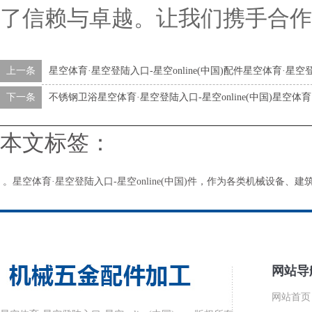
了信赖与卓越。让我们携手合作
上一条
星空体育·星空登陆入口-星空online(中国)配件星空体育·星空登陆入口-星空online(中国)四轴星空体育
下一条
不锈钢卫浴星空体育·星空登陆入口-星空online(中国)星空体育·星空登陆入口
本文标签：
。星空体育·星空登陆入口-星空online(中国)件，作为各类机械设备、建筑
网站导
网站首页