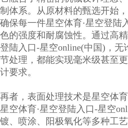
制体系。从原材料的甄选开始，
确保每一件星空体育·星空登陆入口
色的强度和耐腐蚀性。通过高精
登陆入口-星空online(中国
节处理，都能实现毫米级甚至更
计要求。
再者，表面处理技术是星空体育·星
星空体育·星空登陆入口-星空on
镀、喷涂、阳极氧化等多种工艺