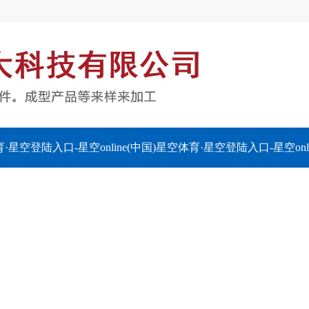
·星空登陆入口-星空online(中国)星空体育·星空登陆入口-星空onli
体育·星空登陆入口-星空online(中国)
星空体育·星空登陆