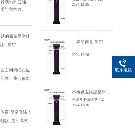
推荐我们的四轴
2024-12-26
予品质与竞争力。
卓越的四轴星空体
。星空体育·星空登陆入口-星空online(中国)件，作为各类机械设备、建筑构件星空体育·星空登陆入口-星空online(中国)
入口-星空
2024-12-26
杂曲面到精细孔位
联系电话
零部件，我们都能
不锈钢卫浴星空体育·星空登陆入口-星空online(中国)星空体育·星空登陆入口-星空online(中国)星空体育·星空登陆入口-星空online(中国)
当谈及不锈钢卫浴星空体育·星空登陆入口-星空online(中国)时，我们不仅仅是在讨论一种材料的选择，更是在探讨一种品质生活的追求与承诺。不锈钢，以其卓越的耐腐蚀、耐高温
2024-12-26
空体育·星空登陆入
都能提供灵活高效