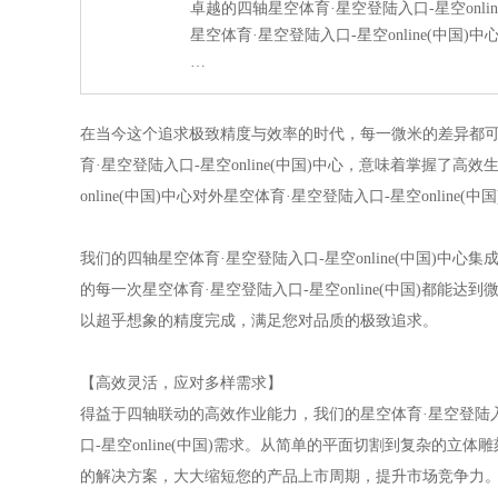
卓越的四轴星空体育·星空登陆入口-星空on
星空体育·星空登陆入口-星空online(中国
…
在当今这个追求极致精度与效率的时代，每一微米的差异都
育·星空登陆入口-星空online(中国)中心，意味着掌握了
online(中国)中心对外星空体育·星空登陆入口-星空onlin
我们的四轴星空体育·星空登陆入口-星空online(中国)
的每一次星空体育·星空登陆入口-星空online(中国)都
以超乎想象的精度完成，满足您对品质的极致追求。
【高效灵活，应对多样需求】
得益于四轴联动的高效作业能力，我们的星空体育·星空登陆入口
口-星空online(中国)需求。从简单的平面切割到复杂的立体
的解决方案，大大缩短您的产品上市周期，提升市场竞争力