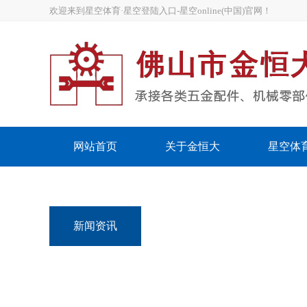
欢迎来到星空体育·星空登陆入口-星空online(中国)官网！
网站首页
关于金恒大
星空体育
星空体育·星空登陆入口-星空online(中国)配件星空
新闻资讯
联系我们