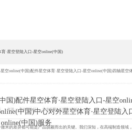
育·星空登陆入口-星空online(中国)
空online(中国)配件星空体育·星空登陆入口-星空online(中国)四轴星空
入口-星空online(中国)
(中国)配件星空体育·星空登陆入口-星空onlin
器
来源： 户外灭蚊灯
发布日期： 2024-12-26
line(中国)中心对外星空体育·星空登陆入
online(中国)服务
一微米的差异都可能是产品脱颖而出的关键。我们深知，在高端制造领域