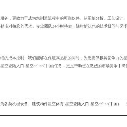
(中国)服务，更致力于成为您制造流程中的可靠伙伴。从图纸分析、工艺设计
精准对接您的需求。专业团队24小时待命，随时解决您的技术疑问与需
技术和精细的成本控制，我们能够在保证高品质的同时，为您提供极具竞争力的
育·星空登陆入口-星空online(中国)任务，更是帮助您在激烈的市场竞争中
，作为各类机械设备、建筑构件星空体育·星空登陆入口-星空online(中国)