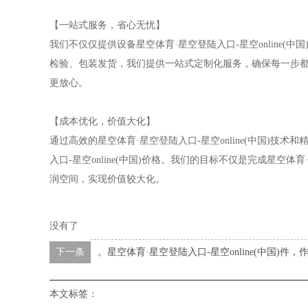
【一站式服务，省心无忧】
我们不仅仅提供设备星空体育·星空登陆入口-星空online
检验、包装发货，我们提供一站式定制化服务，确保每一步都
更放心。
【成本优化，价值大化】
通过高效的星空体育·星空登陆入口-星空online(中国)
入口-星空online(中国)价格。我们的目标不仅是完成星空体
润空间，实现价值较大化。
没有了
下一条
。星空体育·星空登陆入口-星空online(中国)件
本文标签：